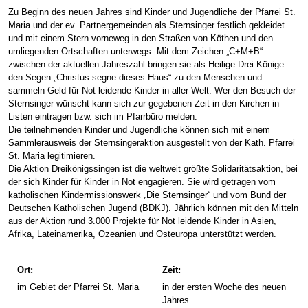
Zu Beginn des neuen Jahres sind Kinder und Jugendliche der Pfarrei St.
Maria und der ev. Partnergemeinden als Sternsinger festlich gekleidet
und mit einem Stern vorneweg in den Straßen von Köthen und den
umliegenden Ortschaften unterwegs. Mit dem Zeichen „C+M+B“
zwischen der aktuellen Jahreszahl bringen sie als Heilige Drei Könige
den Segen „Christus segne dieses Haus“ zu den Menschen und
sammeln Geld für Not leidende Kinder in aller Welt. Wer den Besuch der
Sternsinger wünscht kann sich zur gegebenen Zeit in den Kirchen in
Listen eintragen bzw. sich im Pfarrbüro melden.
Die teilnehmenden Kinder und Jugendliche können sich mit einem
Sammlerausweis der Sternsingeraktion ausgestellt von der Kath. Pfarrei
St. Maria legitimieren.
Die Aktion Dreikönigssingen ist die weltweit größte Solidaritätsaktion, bei
der sich Kinder für Kinder in Not engagieren. Sie wird getragen vom
katholischen Kindermissionswerk „Die Sternsinger“ und vom Bund der
Deutschen Katholischen Jugend (BDKJ). Jährlich können mit den Mitteln
aus der Aktion rund 3.000 Projekte für Not leidende Kinder in Asien,
Afrika, Lateinamerika, Ozeanien und Osteuropa unterstützt werden.
Ort:
Zeit:
im Gebiet der Pfarrei St. Maria
in der ersten Woche des neuen
Jahres