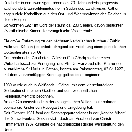
Durch die in den zwanziger Jahren des 20. Jahrhunderts progressiv
wachsende Braunkohlenindustrie im Süden des Landkreises Köthen
zogen viele Katholiken aus den Ost- und Westprovinzen des Reiches in
diese Region.
So wohnten 1927 im Görziger Raum ca. 230 Seelen, davon besuchten
25 katholische Kinder die evangelische Volksschule.
Die große Entfernung zu den nächsten katholischen Kirchen ( Zörbig,
Halle und Köthen ) erforderte dringend die Errichtung eines periodischen
Gottesdienstes vor Ort.
Der Inhaber des Gasthofes „Glück auf“ in Görzig stellte seinen
Wirtschaftssaal zur Verfügung, und Pfr. Dr. Franz Schulte, Pfarrer der
Mutterkirche St.Maria in Köthen, konnte am Palmsonntag, 03.04.1927 ,
mit dem vierzehntägigen Sonntagsgottesdienst beginnen.
1930 wurde auch in Weißandt – Gölzau mit dem vierzehntägigen
Gottesdienst in einem Gasthof und dem wöchentlichen
Religionsunterricht begonnen.
An der Glaubensstunde in der evangelischen Volksschule nahmen
ebenso die Kinder von Radegast und Umgebung teil.
Seit Oktober 1931 fand der Sonntagsgottesdienst in der „Kantine Albert“
des Schwelwerkes Gölzau statt, doch am Vorabend von Christi
Himmelfahrt 1937 kündigte die nationalsozialistische Werksleitung den
Raum.