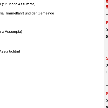
 (St. Maria Assumpta);
Mariä Himmelfahrt und der Gemeinde
F
aria Assumpta)
0
Assunta.html
1
0